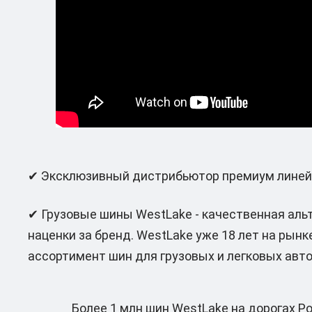
✔ Эксклюзивный дистрибьютор премиум линейк
✔ Грузовые шины WestLake - качественная аль
наценки за бренд. WestLake уже 18 лет на рын
ассортимент шин для грузовых и легковых авт
Более 1 млн шин WestLake на дорогах Р