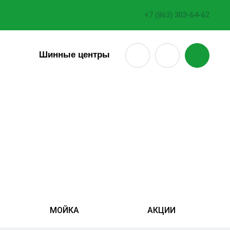
+7 (863) 303-64-62
18
Шинные центры
МОЙКА
АКЦИИ