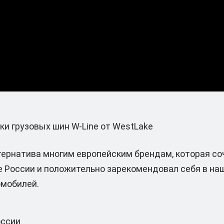
и грузовых шин W-Line от WestLake
тернатива многим европейским брендам, которая соч
ке России и положительно зарекомендовал себя в на
омобилей.
оссии